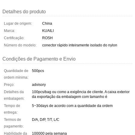
Detalhes do produto
Lugar de origem:
China
Marca:
KUAILI
Certificação:
ROSH
Número do modelo:
conector rápido inteiramente isolado do nylon
Condições de Pagamento e Envio
Quantidade de
500pcs
ordem mínima:
Preço:
advisory
Detalhes da
100pcs/bag ou como a exigência de cliente. A caixa exterior
da exportação da embalagem com tamanho é
embalagem:
Tempo de
5~30days de acordo com a quantidade da ordem
entrega:
Termos de
D/A, D/P, T/T, L/C
pagamento:
Habilidade da
100000 pela semana