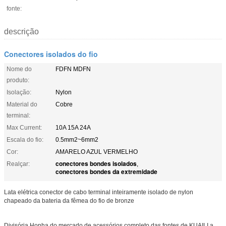
fonte:
descrição
Conectores isolados do fio
Nome do
FDFN MDFN
produto:
Isolação:
Nylon
Material do
Cobre
terminal:
Max Current:
10A 15A 24A
Escala do fio:
0.5mm2~6mm2
Cor:
AMARELO AZUL VERMELHO
conectores bondes isolados
Realçar:
,
conectores bondes da extremidade
Lata elétrica conector de cabo terminal inteiramente isolado de nylon
chapeado da bateria da fêmea do fio de bronze
Divisória Honha do mercado de acessórios completo das fontes de KUAILI a