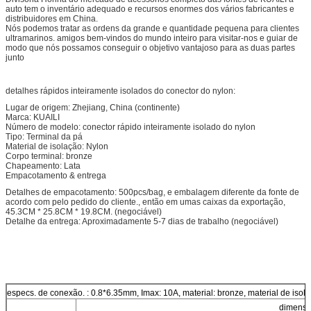
auto tem o inventário adequado e recursos enormes dos vários fabricantes e
distribuidores em China.
Nós podemos tratar as ordens da grande e quantidade pequena para clientes
ultramarinos. amigos bem-vindos do mundo inteiro para visitar-nos e guiar de
modo que nós possamos conseguir o objetivo vantajoso para as duas partes
junto
detalhes rápidos inteiramente isolados do conector do nylon:
Lugar de origem: Zhejiang, China (continente)
Marca: KUAILI
Número de modelo: conector rápido inteiramente isolado do nylon
Tipo: Terminal da pá
Material de isolação: Nylon
Corpo terminal: bronze
Chapeamento: Lata
Empacotamento & entrega
Detalhes de empacotamento: 500pcs/bag, e embalagem diferente da fonte de
acordo com pelo pedido do cliente., então em umas caixas da exportação,
45.3CM * 25.8CM * 19.8CM. (negociável)
Detalhe da entrega: Aproximadamente 5-7 dias de trabalho (negociável)
especs. de conexão. : 0.8*6.35mm, Imax: 10A, material: bronze, material de is
dimensão