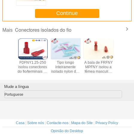
conectores do fio
Continue
Conectores isolados do fio
Mais
ecte
FDFNY1.25-250
Tipo longo
A bala de FRFNY
A lata el
mente o
isolou conectores
inteiramente
MPFNY isolou a
chapeou 
solamento
do fio/terminais do
isolado nylon dos
fêmea masculina
de br
lon de
fio masculinos
conectores bondes
dos conectores do
terminais
ze da
bondes do talão
médios da
fio com a junção
isolados 
ra dos
de Cabe do friso
extremidade
de isolamento da
da bater
Mude a língua
es do fio
bainha de nylon
conectores
erminal
Portuguese
mea
Casa
|
Sobre nós
|
Contacte-nos
|
Mapa do Site
|
Privacy Policy
Opinião do Desktop