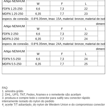
Artigo NENHUM
W
F
L
FDFN 1.25-250
6,6
7,3
22
MDFN 1.25-250
6,35
7,7
23
especs. de conexão. : 0.8*6.35mm, Imax: 15A, material: bronze, material de is
dimensão
Artigo NENHUM
W
F
L
FDFN 2-250
6,6
7,3
22
MDFN 2-250
6,35
7,7
24
especs. de conexão. : 0.8*6.35mm, Imax: 24A, material: bronze, material de is
dimensão
Artigo NENHUM
W
F
L
FDFN 5.5-250
6,6
7,3
24
MDFN 5.5-250
6,35
7,7
25
FAQ
1. amostra grátis
2. DHL, UPS, TNT, Fedex, Aramex e o remetente são aceitam
3. produza e compre todo o conector para satify seu conector rápido
inteiramente isolado do nylon do pedido
4. aceite T/T adiantado, do nylon de Western Union e do compromisso conector