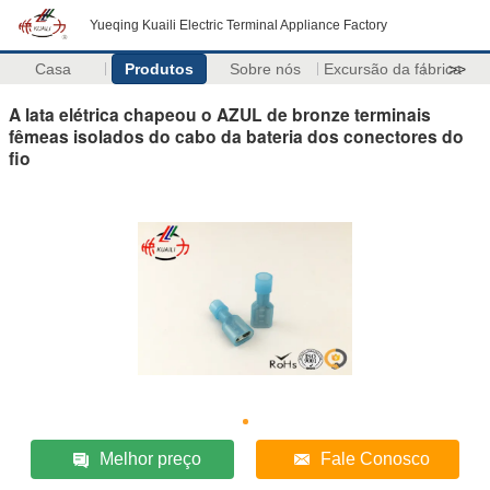
Yueqing Kuaili Electric Terminal Appliance Factory
Casa
Produtos
Sobre nós
Excursão da fábrica
>>
A lata elétrica chapeou o AZUL de bronze terminais
fêmeas isolados do cabo da bateria dos conectores do
fio
Melhor preço
Fale Conosco