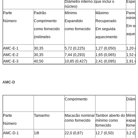
Diâmetro interno (que inclui o
Espess
núcleo)
Parte
Padrão
Mínimo
Máximo
Parede
mínim
Número
Comprimento
Expandido
Recuperado
Em se
como fornecido
como fornecido
Em seguida
aquec
(milímetro
aquecimento
AMC-E-1
30,35
5,72 (0,225)
1,27 (0,050)
1,20 (
AMC-E-2
30,35
7,44 (0,293)
1,65 (0,065)
1,52 (
AMC-E-3
40,50
10,85 (0,427)
2,41 (0,095)
1,91 (
AMC-D
Comprimento
Diâmet
Parte
Tamanho
Macacão nominal
Tambor aberto do
Mínim
como fornecido
mínimo como
expan
Número
fornecido
fornec
AMC-D-1
1/8
22,0 (0,87)
12,7 (0,50)
3,2 (0,