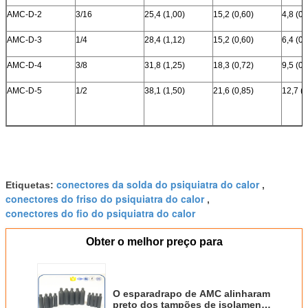
AMC-D-2
3/16
25,4 (1,00)
15,2 (0,60)
4,8 (0,
AMC-D-3
1/4
28,4 (1,12)
15,2 (0,60)
6,4 (0,
AMC-D-4
3/8
31,8 (1,25)
18,3 (0,72)
9,5 (0,
AMC-D-5
1/2
38,1 (1,50)
21,6 (0,85)
12,7 (
conectores da solda do psiquiatra do calor
Etiquetas:
,
conectores do friso do psiquiatra do calor
,
conectores do fio do psiquiatra do calor
Obter o melhor preço para
O esparadrapo de AMC alinharam
preto dos tampões de isolamento