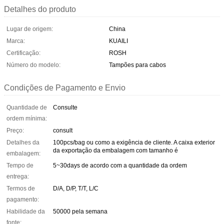
Detalhes do produto
Lugar de origem:
China
Marca:
KUAILI
Certificação:
ROSH
Número do modelo:
Tampões para cabos
Condições de Pagamento e Envio
Quantidade de
Consulte
ordem mínima:
Preço:
consult
Detalhes da
100pcs/bag ou como a exigência de cliente. A caixa exterior
da exportação da embalagem com tamanho é
embalagem:
Tempo de
5~30days de acordo com a quantidade da ordem
entrega:
Termos de
D/A, D/P, T/T, L/C
pagamento:
Habilidade da
50000 pela semana
fonte: