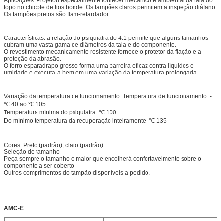
Aplicações: Projetou especialmente fornecer mecânico e ambiental da tala do
topo no chicote de fios bonde. Os tampões claros permitem a inspeção diáfano.
Os tampões pretos são flam-retardador.
Características: a relação do psiquiatra do 4:1 permite que alguns tamanhos
cubram uma vasta gama de diâmetros da tala e do componente.
O revestimento mecanicamente resistente fornece o protetor da fiação e a
proteção da abrasão.
O forro esparadrapo grosso forma uma barreira eficaz contra líquidos e
umidade e executa-a bem em uma variação da temperatura prolongada.
Variação da temperatura de funcionamento: Temperatura de funcionamento: -
℃ 40 ao ℃ 105
Temperatura mínima do psiquiatra: ℃ 100
Do mínimo temperatura da recuperação inteiramente: ℃ 135
Cores: Preto (padrão), claro (padrão)
Seleção de tamanho
Peça sempre o tamanho o maior que encolherá confortavelmente sobre o
componente a ser coberto
Outros comprimentos do tampão disponíveis a pedido.
AMC-E