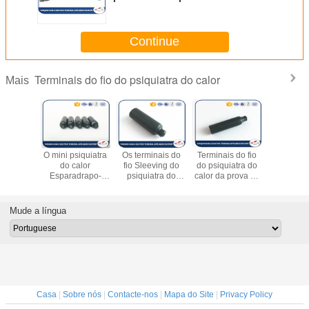
do Polyolefin o mini e
transparente
Continue
Terminais do fio do psiquiatra do calor
Mais
s do fio
O mini psiquiatra
Os terminais do
Terminais do fio
Terminais
des
do calor
fio Sleeving do
do psiquiatra do
do psiqui
áveis do
Esparadrapo-
psiquiatra do
calor da prova da
calor IP
atra do
alinhou resistente
calor da
água/mini
emendam 
m Quente-
uv dos tampões
isolação/baixa
isolação do Pa do
temperat
mento de
de extremidade
tensão
selo do tampão
funcion
Mude a língua
plásticas
do cabo/fio
Esparadrapo-
-40 ~125
alinharam
tampões de
isolamento
Casa
|
Sobre nós
|
Contacte-nos
|
Mapa do Site
|
Privacy Policy