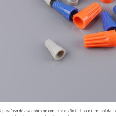
O parafuso de asa dobro no conector do fio fechou o terminal da 