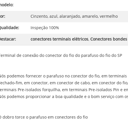
modelo:
or:
Cinzento, azul, alaranjado, amarelo, vermelho
Qualidade:
Inspeção 100%
estacar:
conectores terminais elétricos
,
Conectores bondes
Terminal de conexão do conector do fio do parafuso do fio do SP
Nós podemos fornecer o parafuso no conector do fio, em terminais
Fechado-fim, em conector, em conector de cabo, em conector do fio
terminais Pre-isolados forquilha, em terminais Pre-isolados Pin e e
Nós podemos proporcionar a boa qualidade e o bom serviço com os
O dobro torce o parafuso em conectores do fio