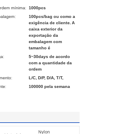
ordem mínima:
1000pcs
balagem:
100pcs/bag ou como a
exigência de cliente. A
caixa exterior da
exportação da
embalagem com
tamanho é
a:
5~30days de acordo
com a quantidade da
ordem
mento:
L/C, D/P, D/A, T/T,
nte:
100000 pela semana
Nylon