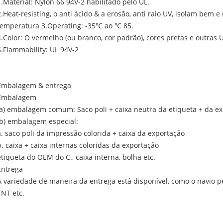
1.Material: Nylon 66 94V-2 habilitado pelo UL.
2.Heat-resisting, o anti ácido & a erosão, anti raio UV, isolam bem e
temperatura 3.Operating: -35℃ ao ℃ 85.
4.Color: O vermelho (ou branco, cor padrão), cores pretas e outras
5.Flammability: UL 94V-2
Embalagem & entrega
Embalagem
(a) embalagem comum: Saco poli + caixa neutra da etiqueta + da e
(b) embalagem especial:
a. saco poli da impressão colorida + caixa da exportação
b. caixa + caixa internas coloridas da exportação
etiqueta do OEM do C., caixa interna, bolha etc.
Entrega
A variedade de maneira da entrega está disponível, como o navio pe
TNT etc.