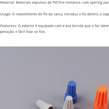
◊Material: Materiais expulsos de PVCfire-reistance, com spering pa
◊Usage: O revestimento do fio da casca, introduz o fio dentro, a seg
◊Featuress: O exterior é equipado com a asa torcida que a faz labor
operação, e fácil fixar os fios.